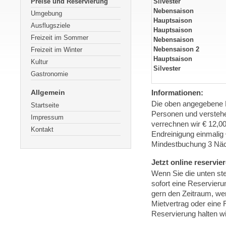
Preise und Reservierung
Silvester
Nebensaison
Umgebung
Hauptsaison
Ausflugsziele
Hauptsaison
Freizeit im Sommer
Nebensaison
Nebensaison 2
Freizeit im Winter
Hauptsaison
Kultur
Silvester
Gastronomie
Allgemein
Informationen:
Die oben angegebene P
Startseite
Personen und verstehe
Impressum
verrechnen wir € 12,00
Kontakt
Endreinigung einmalig 
Mindestbuchung 3 Nä
Jetzt online reservie
Wenn Sie die unten st
sofort eine Reservieru
gern den Zeitraum, wen
Mietvertrag oder eine 
Reservierung halten w